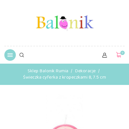
0

Sklep Balonik Rumia
Dekoracje
Świeczka cyferka z kropeczkami 8, 7.5 cm