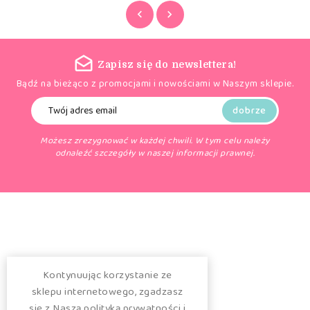
Zapisz się do newslettera!
Bądź na bieżąco z promocjami i nowościami w Naszym sklepie.
Możesz zrezygnować w każdej chwili. W tym celu należy
odnaleźć szczegóły w naszej informacji prawnej.

Sklep

Produkty
Kontynuując korzystanie ze

Balonik Rumia
sklepu internetowego, zgadzasz
się z Naszą polityką prywatności i