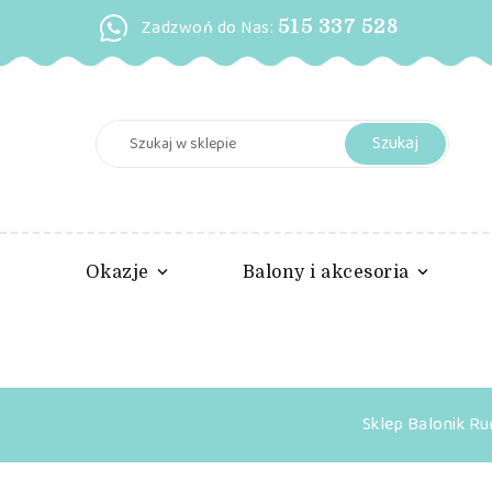
Zadzwoń do Nas:
515 337 528
Szukaj
Okazje
Balony i akcesoria
Sklep Balonik R