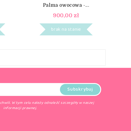
Palma owocowa -...
900,00 zł
brak na stanie
hwili. W tym celu należy odnaleźć szczegóły w naszej
informacji prawnej.