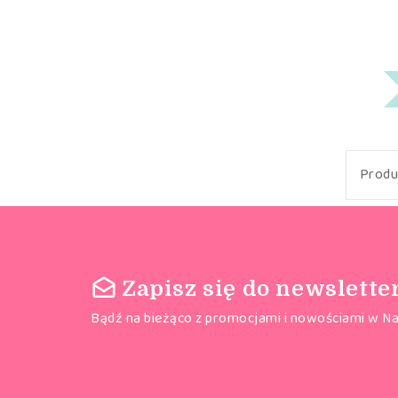
Produ
Zapisz się do newslette
Bądź na bieżąco z promocjami i nowościami w Na