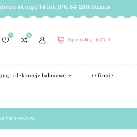
ąbrowskiego 14 lok.3/6, 84-230 Rumia
0
0
0
produkty -
0,00 zł
ługi i dekoracje balonowe
O firmie
i palma owocowa