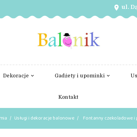
ul. D
place
Dekoracje
Gadżety i upominki
Us
Kontakt
umia
Usługi i dekoracje balonowe
Fontanny czekoladowe 