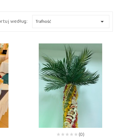
rtuj według:

Trafność
(0)