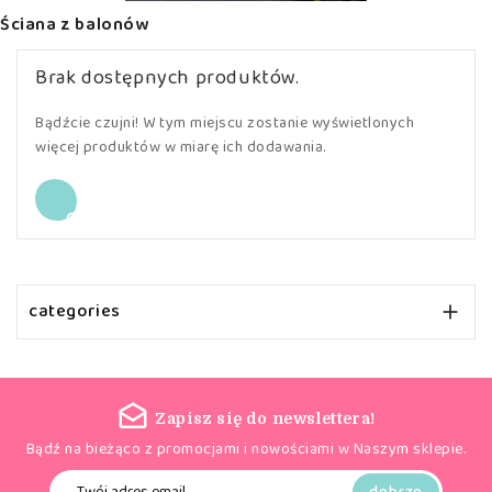
Ściana z balonów
Brak dostępnych produktów.
Bądźcie czujni! W tym miejscu zostanie wyświetlonych
więcej produktów w miarę ich dodawania.

categories

Zapisz się do newslettera!
Bądź na bieżąco z promocjami i nowościami w Naszym sklepie.