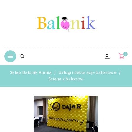
0

Sklep Balonik Rumia
Usługi i dekoracje balonowe
Ściana z balonów