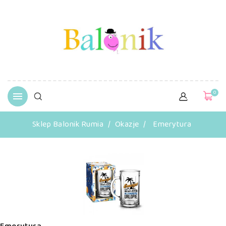
0

Sklep Balonik Rumia
Okazje
Emerytura