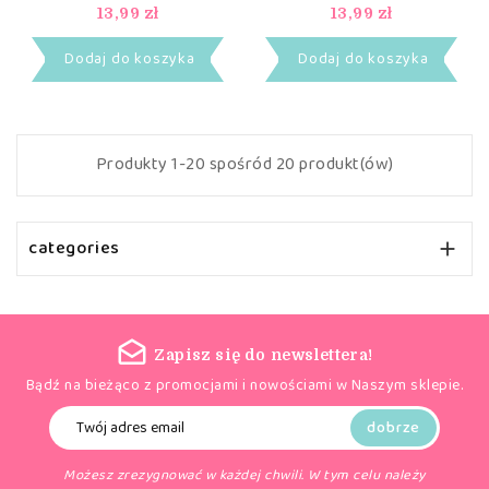
13,99 zł
13,99 zł
Dodaj do koszyka
Dodaj do koszyka
Produkty 1-20 spośród 20 produkt(ów)
categories

Zapisz się do newslettera!
Bądź na bieżąco z promocjami i nowościami w Naszym sklepie.
Możesz zrezygnować w każdej chwili. W tym celu należy